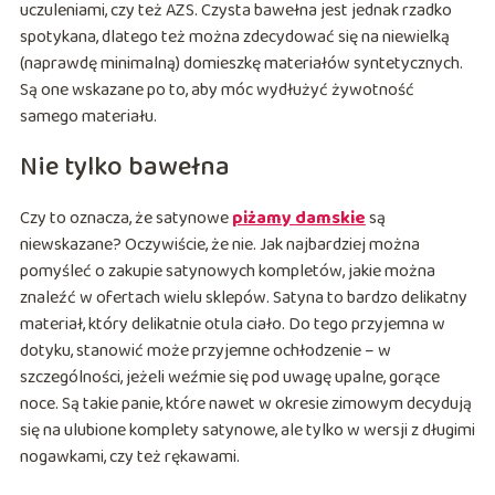
uczuleniami, czy też AZS. Czysta bawełna jest jednak rzadko
spotykana, dlatego też można zdecydować się na niewielką
(naprawdę minimalną) domieszkę materiałów syntetycznych.
Są one wskazane po to, aby móc wydłużyć żywotność
samego materiału.
Nie tylko bawełna
Czy to oznacza, że satynowe
piżamy damskie
są
niewskazane? Oczywiście, że nie. Jak najbardziej można
pomyśleć o zakupie satynowych kompletów, jakie można
znaleźć w ofertach wielu sklepów. Satyna to bardzo delikatny
materiał, który delikatnie otula ciało. Do tego przyjemna w
dotyku, stanowić może przyjemne ochłodzenie – w
szczególności, jeżeli weźmie się pod uwagę upalne, gorące
noce. Są takie panie, które nawet w okresie zimowym decydują
się na ulubione komplety satynowe, ale tylko w wersji z długimi
nogawkami, czy też rękawami.