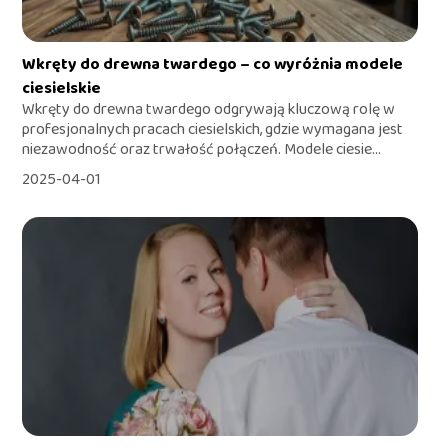
Wkręty do drewna twardego – co wyróżnia modele
ciesielskie
Wkręty do drewna twardego odgrywają kluczową rolę w
profesjonalnych pracach ciesielskich, gdzie wymagana jest
niezawodność oraz trwałość połączeń. Modele ciesie...
2025-04-01