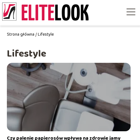
Strona główna
/
Lifestyle
Lifestyle
Czy palenie papierosów wpływa na zdrowie jamy